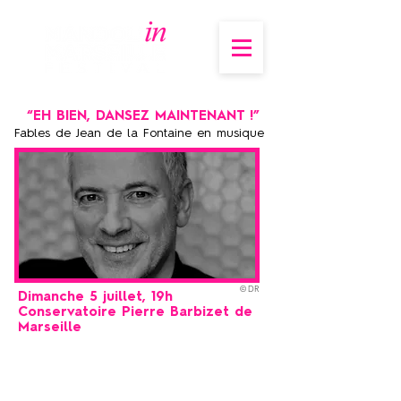
“EH BIEN, DANSEZ MAINTENANT !”
Fables de Jean de la Fontaine en musique
© DR
Dimanche 5 juillet, 19h
Conservatoire Pierre Barbizet de
Marseille
Bruno Putzulu
I Récitant
Vladimir Cosma
I Musique
Pascal Beer-Demander
I Textes
Vincent Beer-Demander & Catherine Arquez