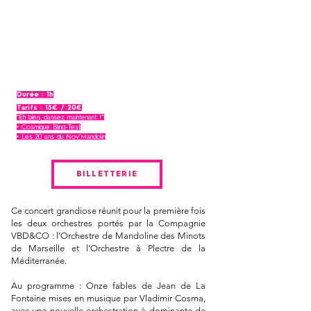
|
Direction musicale
Nov’Mandolin Quintet
Orchestre à Plectre de la Méditerranée
Orchestre de Mandoline des Minots de Marseille
Laurent Mariusse
I Percussions
Eugenio Palumbo
I Mandoline solo
Enfants de la classe CHAM de
l’école du cours Julien
I Choeur
Durée : 1h
Tarifs : 15€ / 20€
“Eh bien, dansez maintenant !”
+ Cosmique Blind-Test
+ Les 20 ans du Nov’Mandolin
BILLETTERIE
Ce concert grandiose réunit pour la première fois
les deux orchestres portés par la Compagnie
VBD&CO : l’Orchestre de Mandoline des Minots
de Marseille et l’Orchestre à Plectre de la
Méditerranée.
Au programme : Onze fables de Jean de La
Fontaine mises en musique par Vladimir Cosma,
avec une nouvelle orchestration à dominante de