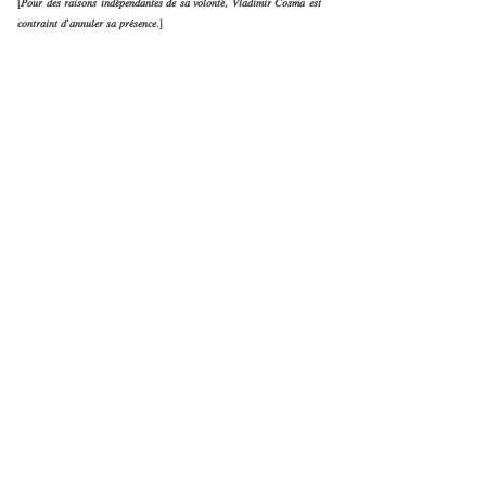
[𝑃𝑜𝑢𝑟 𝑑𝑒𝑠 𝑟𝑎𝑖𝑠𝑜𝑛𝑠 𝑖𝑛𝑑𝑒́𝑝𝑒𝑛𝑑𝑎𝑛𝑡𝑒𝑠 𝑑𝑒 𝑠𝑎 𝑣𝑜𝑙𝑜𝑛𝑡𝑒́, 𝑉𝑙𝑎𝑑𝑖𝑚𝑖𝑟 𝐶𝑜𝑠𝑚𝑎 𝑒𝑠𝑡
𝑐𝑜𝑛𝑡𝑟𝑎𝑖𝑛𝑡 𝑑'𝑎𝑛𝑛𝑢𝑙𝑒𝑟 𝑠𝑎 𝑝𝑟𝑒́𝑠𝑒𝑛𝑐𝑒.]
En partenariat avec le conservatoire
Pierre Barbizet de Marseille
Samedi 30 avril | Théâtre Armand à
Salon de Provence
La première étape de la création des
Fables sera interprétée avec Bruno
Putzulu, le Nov’Mandolin et Vincent
Beer-Demander.
Infos et réservation