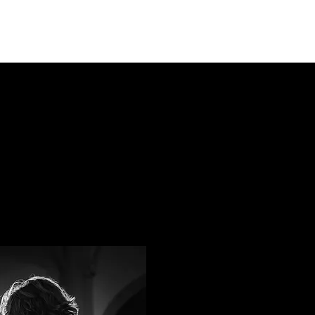
entino Calvo, Vincent Beer-
 Normale de Musique de Paris
al à Rayonnement Régional de
 supérieur.