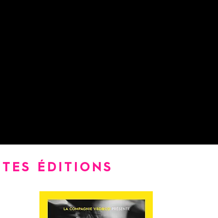
ojets artistiques, pédagogiques et de diffusion. Fondée par
avec le bureau de production Prodig’Art dirigé par Maxime Va
l, dont la 6ᵉ édition se tiendra en juillet 2026. La compagnie s’
 en favorisant la transmission, la création contemporaine et l
ofessionnels.
TES ÉDITIONS