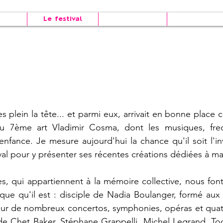
ion
Le festival
Billetterie
Infos prat
ves plein la tête... et parmi eux, arrivait en bonne place 
u 7ème art Vladimir Cosma, dont les musiques, fr
nfance. Je mesure aujourd'hui la chance qu'il soit l'i
val pour y présenter ses récentes créations dédiées à m
s, qui appartiennent à la mémoire collective, nous font 
que qu'il est : disciple de Nadia Boulanger, formé aux
teur de nombreux concertos, symphonies, opéras et quat
mi de Chet Baker, Stéphane Grappelli, Michel Legrand, T