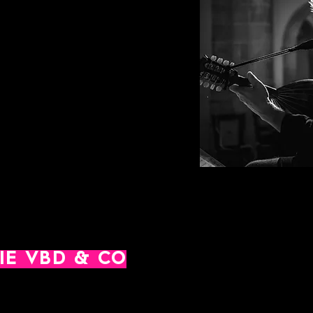
ssy, Claudio Mandonico, Salvatore
ini, Maria Vincenza Cabizza, Karl
récompensé en 2008 par un 1er prix à
ions du jury de composition dans la
du CNR de Marseille. Lauréat du
e composition de Logrono (Espagne)
Demander signe des musiques pour
loche, Lucariello, Serge Valletti,
 de Saint Pétersbourg… Il est édité,
 (Canada), Mundoplectro (Espagne)
y (France). Il mène une carrière de
t compositeur dans le monde entier
 grands orchestres européens.
IE VBD & CO
018 à Marseille, la Compagnie VBD&CO œuvre au développem