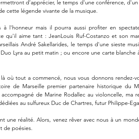
ermettront d’apprécier, le temps d'une conférence, d'u
e cette légende vivante de la musique.
 à l'honneur mais il pourra aussi profiter en specta
ce qu'il aime tant : JeanLouis Ruf-Costanzo et son m
arseillais André Sakellarides, le temps d'une sieste mus
 Duo Lyra au petit matin ; ou encore une carte blanche 
er là où tout a commencé, nous vous donnons rendez-v
oire de Marseille premier partenaire historique du M
r, accompagné de Marine Rodallec au violoncelle, ma 
diées au sulfureux Duc de Chartres, futur Philippe-Egal
ent une réalité. Alors, venez rêver avec nous à un mon
t de poésies.