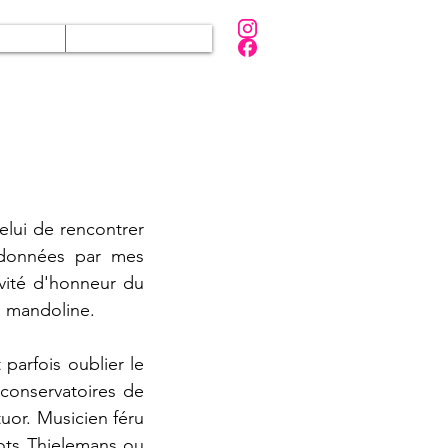
iques
Partenaires
celui de rencontrer
edonnées par mes
nvité d'honneur du
a mandoline.
parfois oublier le
 conservatoires de
uor. Musicien féru
oots Thielemans ou