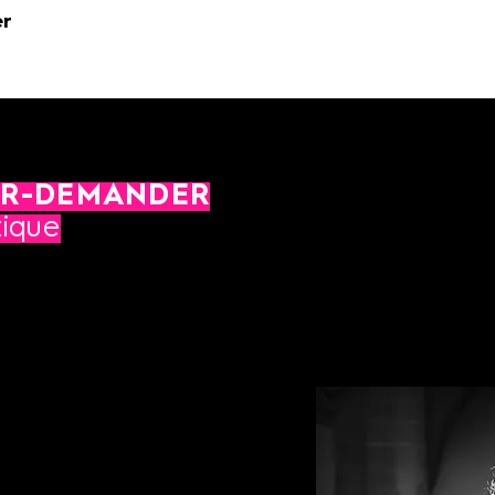
er
ER-DEMANDER
tique
de Toulouse et à l'ENM d'Argenteuil dans la classe de Flor
e au Conservatoire de Padoue avec Ugo Orlandi et à l’Ecole
nce. Il est actuellement professeur au Conservatoire Nation
 Conservatoire Royal de Liège en Belgique pour l’enseignement
 compositeurs contemporain, dont
rin, Claude Bolling Francis Lai, Jean
 Vannier, Christian Gaubert, Richard
amilton de Holanda, Mike Marshall,
is Campo, François Rossé, Félix