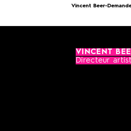
Vincent Beer-Demand
VINCENT BE
Directeur artis
Après des études au CNR 
Demander étudie en Itali
avec le maître Alberto Po
Marseille en France et au
Dédicataire de nombreux
Vladimir Cosma, Lalo Schif
Claude Petit, Jean Claude
Galliano, Léo Brouwer, H
Ricardo Sandoval, Rég