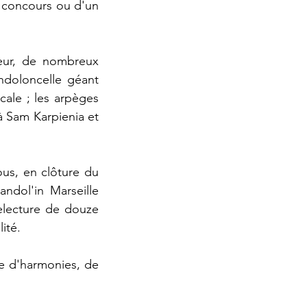
n concours ou d'un
teur, de nombreux
andoloncelle géant
icale ; les arpèges
à Sam Karpienia et
ous, en clôture du
andol'in Marseille
relecture de douze
ité.
de d'harmonies, de