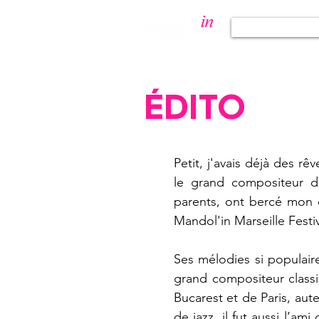
Programmat
ÉDITO
Petit, j'avais déjà des rê
le grand compositeur d
parents, ont bercé mon e
Mandol'in Marseille Festi
Ses mélodies si populaire
grand compositeur classi
Bucarest et de Paris, au
de jazz, il fut aussi l’a