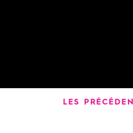
musique à travers des pr
Vincent Beer-Demander et 
Mandol'in Marseille Festiva
entre artistes et publics,
amateurs aux côtés des pr
LES PRÉCÉDEN