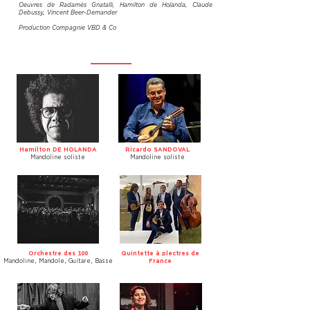
Oeuvres de Radamès Gnatalli, Hamilton de Holanda, Claude
Debussy, Vincent Beer-Demander
Production Compagnie VBD & Co
Hamilton DE HOLANDA
Ricardo SANDOVAL
Mandoline soliste
Mandoline soliste
Orchestre des 100
Quintette à plectres de
Mandoline, Mandole, Guitare, Basse
France