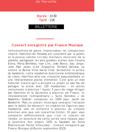
de Marseille
Durée :
1h30
Tarif :
15€
BILLETTERIE
Concert enregistré par France Musique
Instrumentiste de génie, improvisateur né, compositeur
inspiré, Hamilton de Holanda est considéré par le public
et la presse comme l’un des meilleurs musiciens de la
planète, partageant les plus grandes scènes avec Cesaria
Evora, Maria Bethânia, Ivan Lins, João Bosco, Seu Jorge,
John Paul Jones (Led Zeppelin), Richard Galliano, ou
encore le Buena Vista Social Club. Surnommé le prince
du bandolim, cette mandoline brésilienne emblématique
du choro, Hamilton allie une virtuosité époustouflante et
une interprétation pleine d’émotion. C’est avec un élan
fraternel sincère qu’il a accepté ce projet un peu fou de
partager la scène avec 100 mandolines - et autres
instruments à plectres ! Après 3 jours de stage dirigés
par Hamilton et le Quintette à plectres de France, ils
interprèteront l’extraordinaire « Suite Retratos » de
Radamès Gnattali composée en 1959 pour Jacob de
Bandolim. Mais ce concert historique sera aussi l’occasion
pour le public de découvrir en création les Caprices pour
mandoline solo et orchestre à plectres du virtuose
brésilien ainsi que son concertino Colibri. Et pour vous
convaincre définitivement que c’est le concert de
l’année, en ouverture de cette soirée sera rejouée pour
la première fois depuis 1935 la Saudade da Selva
Brasileira de Heitor Villa-Lobos. - Concert enregistré par
France Musique (diffusion septembre 2023)