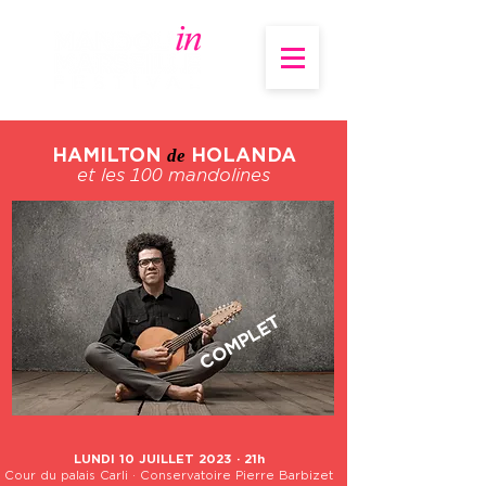
HAMILTON
HOLANDA
de
et les 10
0 mandolines
COMPLET
LUNDI 10 JUILLET 2023 · 21h
Cour du palais Carli · Conservatoire Pierre Barbizet