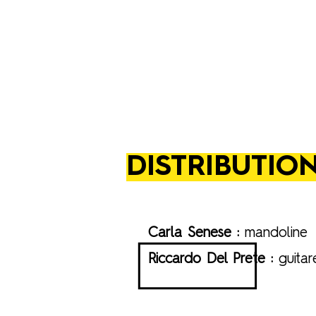
DISTRIBUTIO
Carla Senese :
mandoline
Riccardo Del Prete :
guitar