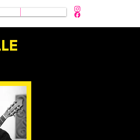
iques
Partenaires
LE