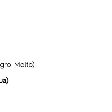
legro Molto)
ua)