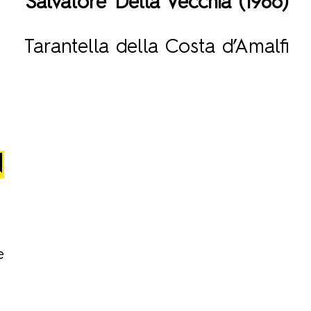
Salvatore Della Vecchia (1986)
Tarantella della Costa d’Amalfi
N
e