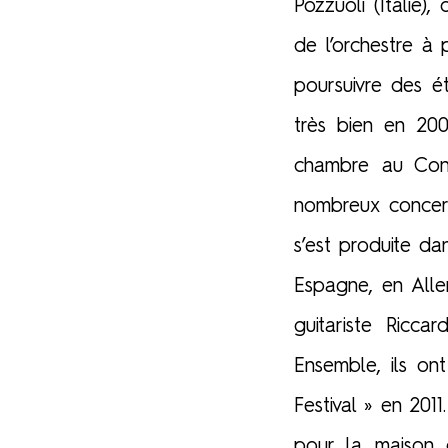
Pozzuoli (Italie)
de l’orchestre à
poursuivre des é
très bien en 20
chambre au Cons
nombreux concerts
s’est produite da
Espagne, en Alle
guitariste Ricca
Ensemble, ils ont
Festival » en 201
pour la maison 