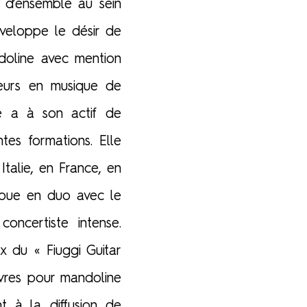
e d’ensemble au sein
éveloppe le désir de
doline avec mention
neurs en musique de
e a à son actif de
tes formations. Elle
talie, en France, en
joue en duo avec le
oncertiste intense.
x du « Fiuggi Guitar
uvres pour mandoline
 à la diffusion de