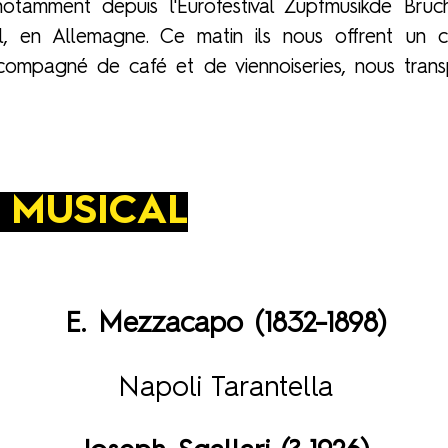
notamment depuis l'Eurofestival Zupfmusikde Bruch
l, en Allemagne. Ce matin ils nous offrent un 
compagné de café et de viennoiseries, nous tra
 MUSICAL
E. Mezzacapo (1832–1898)
Napoli Tarantella