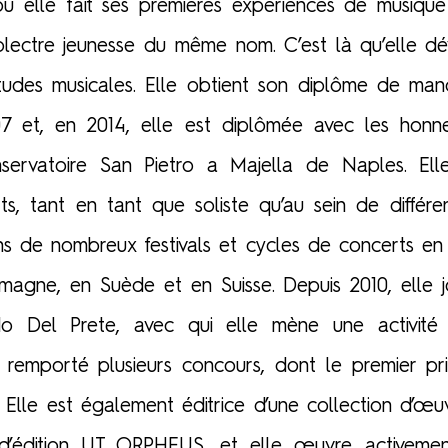
, où elle fait ses premières expériences de musiqu
 plectre jeunesse du même nom. C’est là qu’elle d
tudes musicales. Elle obtient son diplôme de man
07 et, en 2014, elle est diplômée avec les hon
ervatoire San Pietro a Majella de Naples. Ell
, tant en tant que soliste qu’au sein de différen
ns de nombreux festivals et cycles de concerts en I
magne, en Suède et en Suisse. Depuis 2010, elle 
rdo Del Prete, avec qui elle mène une activité c
 remporté plusieurs concours, dont le premier pri
1. Elle est également éditrice d’une collection d’œ
d’édition UT ORPHEUS, et elle œuvre activement