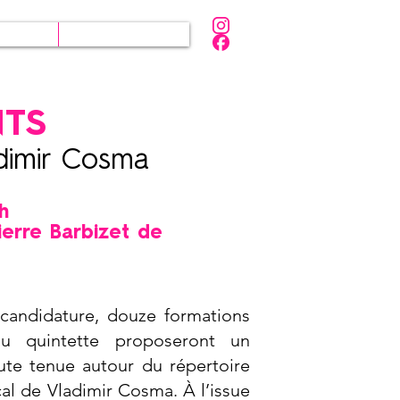
iques
Partenaires
NTS
adimir Cosma
1h
ierre Barbizet de
 candidature, douze formations
au quintette proposeront un
e tenue autour du répertoire
cal de Vladimir Cosma. À l’issue