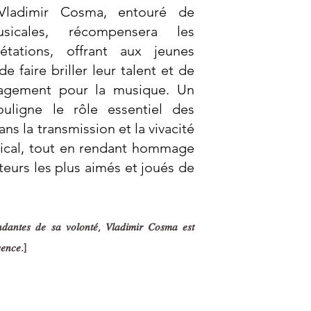
Vladimir Cosma, entouré de
usicales, récompensera les
rétations, offrant aux jeunes
de faire briller leur talent et de
gagement pour la musique. Un
uligne le rôle essentiel des
ns la transmission et la vivacité
ical, tout en rendant hommage
teurs les plus aimés et joués de
𝑛𝑑𝑎𝑛𝑡𝑒𝑠 𝑑𝑒 𝑠𝑎 𝑣𝑜𝑙𝑜𝑛𝑡𝑒́, 𝑉𝑙𝑎𝑑𝑖𝑚𝑖𝑟 𝐶𝑜𝑠𝑚𝑎 𝑒𝑠𝑡
𝑠𝑒𝑛𝑐𝑒.]