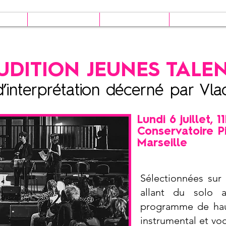
ion
Le festival
Billetterie
Infos prat
UDITION JEUNES TALE
d’interprétation décerné par Vl
Lundi 6 juillet, 1
Conservatoire P
Marseille
Sélectionnées sur
allant du solo 
programme de haut
instrumental et vo