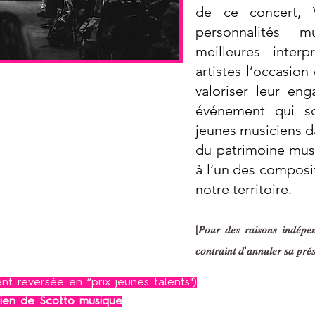
de ce concert, 
personnalités m
meilleures interp
artistes l’occasion 
valoriser leur en
icipants
rre Barbizet de Marseille & du
événement qui so
dimir Cosma d’Aubagne
jeunes musiciens da
du patrimoine mus
à l’un des composi
notre territoire.
[𝑃𝑜𝑢𝑟 𝑑𝑒𝑠 𝑟𝑎𝑖𝑠𝑜𝑛𝑠 𝑖𝑛𝑑𝑒́𝑝𝑒
𝑐𝑜𝑛𝑡𝑟𝑎𝑖𝑛𝑡 𝑑'𝑎𝑛𝑛𝑢𝑙𝑒𝑟 𝑠𝑎 𝑝𝑟𝑒́
nt reversée en “prix jeunes talents")
tien de Scotto musique