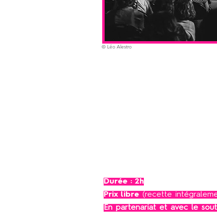
© Léo Alestro
Part
Élèves du Conservatoire Pie
Conservatoire Vla
Durée : 2h
Prix libre
(recette intégraleme
En partenariat et avec le sou